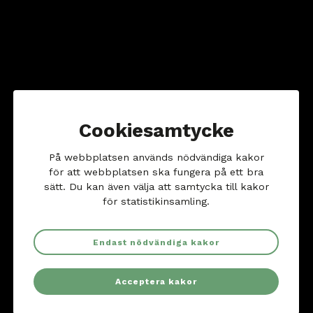
Cookiesamtycke
På webbplatsen används nödvändiga kakor
för att webbplatsen ska fungera på ett bra
sätt. Du kan även välja att samtycka till kakor
för statistikinsamling.
Ansöka om plats
Endast nödvändiga kakor
Kastanjens montessoriförskola har egen kö och du
Acceptera kakor
placerar enkelt ditt barn i vår kö genom länken
nedanför.