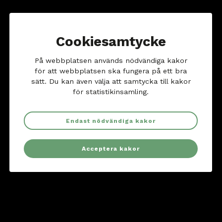
marknadsföring
fastighet och säkerhet
Cookiesamtycke
På webbplatsen används nödvändiga kakor
för att webbplatsen ska fungera på ett bra
sätt. Du kan även välja att samtycka till kakor
för statistikinsamling.
Endast nödvändiga kakor
Acceptera kakor