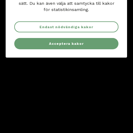
2. Anmälningsdatum
sätt. Du kan även välja att samtycka till kakor
3. Geografisk närhet
för statistikinsamling.
Ansök här
Endast nödvändiga kakor
Acceptera kakor
Sidkarta
Kontakt
Följ oss
f
i
a
n